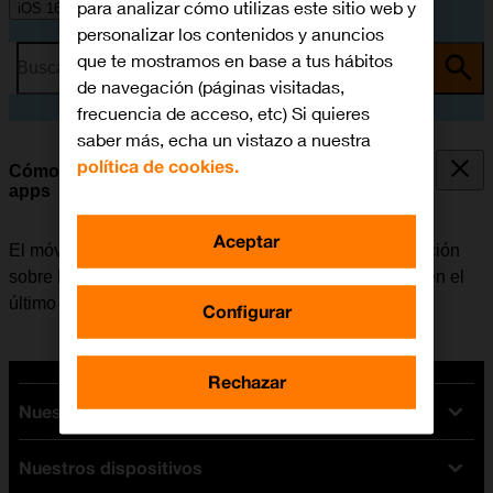
para analizar cómo utilizas este sitio web y
iOS 16.0
personalizar los contenidos y anuncios
que te mostramos en base a tus hábitos
Busca por problema o tema
de navegación (páginas visitadas,
frecuencia de acceso, etc) Si quieres
saber más, echa un vistazo a nuestra
política de cookies.
Cómo utilizar la supervisión de la actividad de las
apps
Aceptar
El móvil se puede configurar para que guarde información
sobre los datos a los que las apps han tenido acceso en el
último período.
Configurar
Rechazar
Nuestras tarifas
Nuestros dispositivos
Tarifas Orange