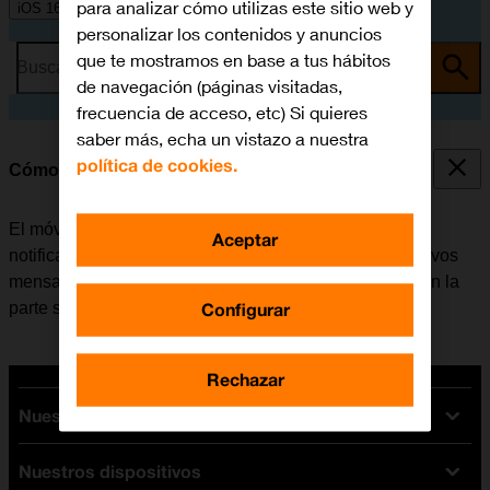
para analizar cómo utilizas este sitio web y
iOS 16.0
personalizar los contenidos y anuncios
que te mostramos en base a tus hábitos
Busca por problema o tema
de navegación (páginas visitadas,
frecuencia de acceso, etc) Si quieres
saber más, echa un vistazo a nuestra
política de cookies.
Cómo utilizar las notificaciones
El móvil se puede configurar para que muestre las
Aceptar
notificaciones de, por ejemplo, llamadas perdidas, nuevos
mensajes y citas de calendario en la barra de estado en la
Configurar
parte superior de la pantalla.
Rechazar
Nuestras tarifas
Nuestros dispositivos
Tarifas Orange