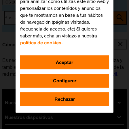
para analizar cómo utilizas este sitio web y
iOS 16.0
personalizar los contenidos y anuncios
que te mostramos en base a tus hábitos
Busca por problema o tema
de navegación (páginas visitadas,
frecuencia de acceso, etc) Si quieres
saber más, echa un vistazo a nuestra
política de cookies.
Cómo activar el móvil
Es necesario activar el móvil la primera vez que se utiliza y
Aceptar
también al restablecerlo. Antes de utilizar los servicios de la
red móvil, es necesario
insertar la tarjeta SIM en el móvil
.
Configurar
Rechazar
Nuestras tarifas
Nuestros dispositivos
Tarifas Orange
Tarifas fibra y móvil