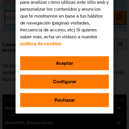
para analizar cómo utilizas este sitio web y
iOS 16.0
personalizar los contenidos y anuncios
que te mostramos en base a tus hábitos
Busca por problema o tema
de navegación (páginas visitadas,
frecuencia de acceso, etc) Si quieres
saber más, echa un vistazo a nuestra
política de cookies.
Cómo seleccionar los ajustes de las funciones de
accesibilidad
Aceptar
Se pueden seleccionar varios ajustes de ayuda para la
pantalla, el sonido y la interacción de modo que resulta más
fácil utilizar las funciones del móvil.
Configurar
Rechazar
Nuestras tarifas
Nuestros dispositivos
Tarifas Orange