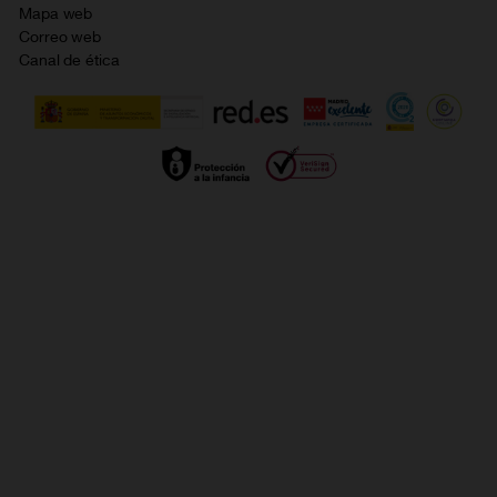
Política de cookies
Mapa web
Correo web
Política de privacidad
Canal de ética
Calidad de servicio
Gestionar UTIQ