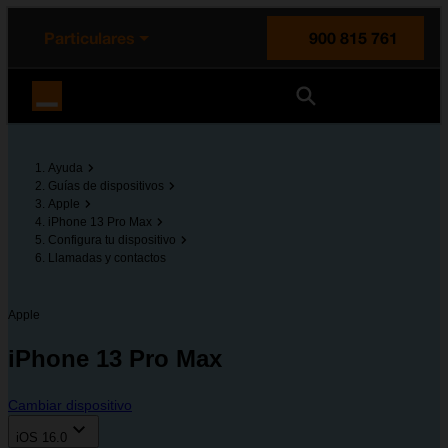
enido principal
e de la página
la cabecera
Particulares
900 815 761
Orange España
Ayuda
Guías de dispositivos
Apple
iPhone 13 Pro Max
Configura tu dispositivo
Llamadas y contactos
Apple
iPhone 13 Pro Max
Cambiar dispositivo
iOS 16.0