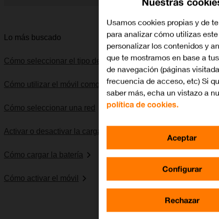
Nuestras cookie
Diapositiva 1 de 5. Apple iPhone 13 Pro Max - DarkGray - ima
Usamos cookies propias y de te
para analizar cómo utilizas este
Lo más buscado
personalizar los contenidos y a
que te mostramos en base a tus
Cómo seleccionar el tipo de red
de navegación (páginas visitada
frecuencia de acceso, etc) Si q
Cómo utilizar el móvil como punto de acceso personal
saber más, echa un vistazo a nu
política de cookies.
Cómo seleccionar una red
Activar o desactivar la carga de batería optimizada
Aceptar
Cómo cargar la batería
Configurar
Cómo activar el móvil
Rechazar