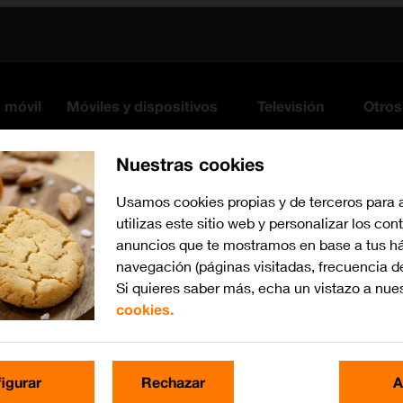
s móvil
Móviles y dispositivos
Televisión
Otros
Nuestras cookies
Usamos cookies propias y de terceros para 
utilizas este sitio web y personalizar los con
anuncios que te mostramos en base a tus há
navegación (páginas visitadas, frecuencia d
Si quieres saber más, echa un vistazo a nue
cookies.
iOS 16.0
Busca por problema o te
igurar
Rechazar
A