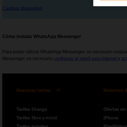
Cambiar dispositivo
Cómo instalar WhatsApp Messenger
Para poder utilizar WhatsApp Messenger, es necesario instalar
Messenger, es necesario
configurar el móvil para internet
y
ac
Nuestras tarifas
Nuestros d
Tarifas Orange
Ofertas en
Tarifas fibra y móvil
iPhone
Tarifas móviles
PlayStation