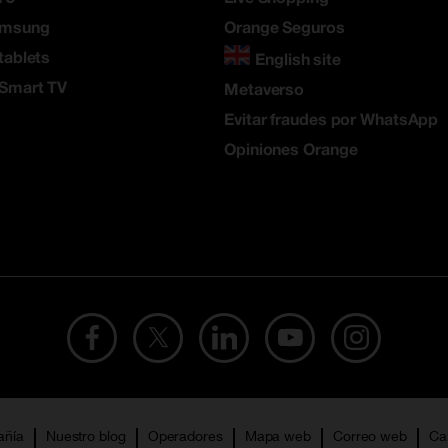
amsung
Orange Seguros
tablets
English site
 Smart TV
Metaverso
Evitar fraudes por WhatsApp
Opiniones Orange
añía
Nuestro blog
Operadores
Mapa web
Correo web
Ca