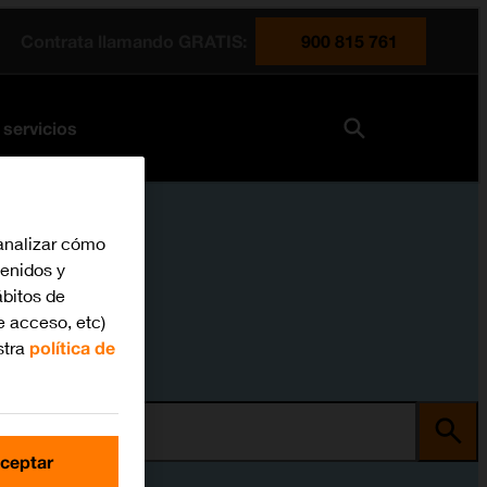
Contrata llamando GRATIS:
900 815 761
 servicios
analizar cómo
tenidos y
bitos de
e acceso, etc)
stra
política de
ma
ceptar