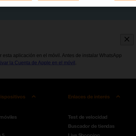
 esta aplicación en el móvil. Antes de instalar WhatsApp
tivar la Cuenta de Apple en el móvil
.
ispositivos
Enlaces de interés
 móviles
Test de velocidad
Buscador de tiendas
 5
Live Shopping