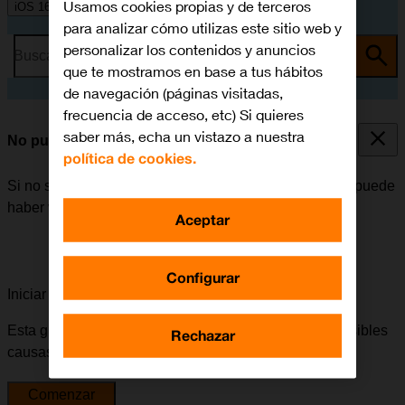
Usamos cookies propias y de terceros
iOS 16.0
para analizar cómo utilizas este sitio web y
personalizar los contenidos y anuncios
Busca por problema o tema
que te mostramos en base a tus hábitos
de navegación (páginas visitadas,
frecuencia de acceso, etc) Si quieres
saber más, echa un vistazo a nuestra
No puedo utilizar la función de Wi-Fi
política de cookies.
Si no se puede utilizar la función de Wi-Fi en el móvil, puede
haber varias causas posibles al problema.
Aceptar
Configurar
Iniciar la guía para solucionar tu problema
Esta guía te va a conducir a través de una serie de posibles
Rechazar
causas y soluciones al problema.
Comenzar