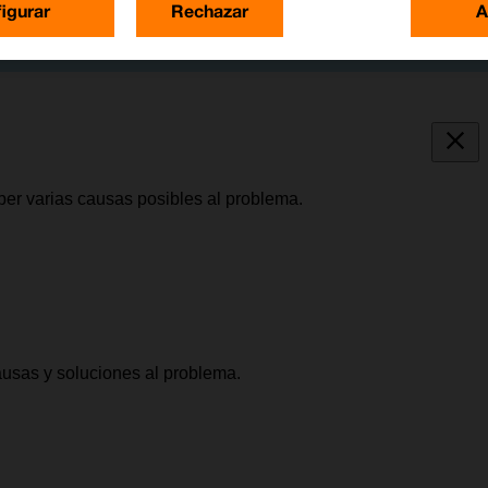
igurar
Rechazar
A
ber varias causas posibles al problema.
causas y soluciones al problema.