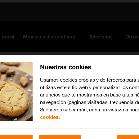
s móvil
Móviles y dispositivos
Televisión
Otros
Nuestras cookies
Usamos cookies propias y de terceros para 
utilizas este sitio web y personalizar los con
anuncios que te mostramos en base a tus há
navegación (páginas visitadas, frecuencia d
Si quieres saber más, echa un vistazo a nue
cookies.
iOS 16.0
Busca por problema o te