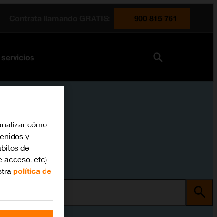
Contrata llamando GRATIS:
900 815 761
 servicios
analizar cómo
tenidos y
bitos de
e acceso, etc)
stra
política de
ma