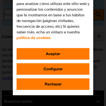
iOS 17
para analizar cómo utilizas este sitio web y
personalizar los contenidos y anuncios
que te mostramos en base a tus hábitos
Busca por problema o tema
de navegación (páginas visitadas,
frecuencia de acceso, etc) Si quieres
saber más, echa un vistazo a nuestra
Cómo actualizar el software del móvil
política de cookies.
Se recomienda actualizar el móvil con la versión de software
Aceptar
más reciente ya que el fabricante suele ir corrigiendo
posibles errores de versiones anteriores. Es recomendable
hacer antes una copia de seguridad de la memoria. Para
Configurar
poder actualizar el software del móvil, es necesario
configurar el móvil para internet
.
Rechazar
Nuestras tarifas