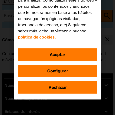
para analizar cómo utilizas este sitio web y
iOS 17
personalizar los contenidos y anuncios
que te mostramos en base a tus hábitos
Busca por problema o tema
de navegación (páginas visitadas,
frecuencia de acceso, etc) Si quieres
saber más, echa un vistazo a nuestra
política de cookies.
Cómo colocar la SIM
Con una tarjeta SIM se pueden utilizar servicios de la red
Aceptar
móvil como, por ejemplo, llamadas, SMS y datos móviles.
Configurar
Nuestras tarifas
Rechazar
Nuestros dispositivos
Tarifas Orange
Tarifas fibra y móvil
Enlaces de interés
Ofertas en móviles
Tarifas móviles