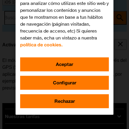
iOS 17
para analizar cómo utilizas este sitio web y
personalizar los contenidos y anuncios
que te mostramos en base a tus hábitos
Busca por problema o tema
de navegación (páginas visitadas,
frecuencia de acceso, etc) Si quieres
saber más, echa un vistazo a nuestra
política de cookies.
Activar o desactivar el GPS
El móvil puede determinar la posición geográfica a través del
Aceptar
GPS (Sistema de Posicionamiento Global). Varias
aplicaciones del móvil utilizan los datos de la posición, por
ejemplo, la navegación, la función de búsqueda o la
Configurar
previsión del tiempo.
Rechazar
Nuestras tarifas