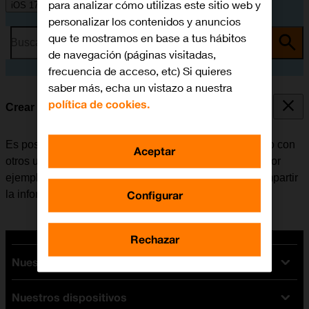
para analizar cómo utilizas este sitio web y
iOS 17
personalizar los contenidos y anuncios
que te mostramos en base a tus hábitos
Busca por problema o tema
de navegación (páginas visitadas,
frecuencia de acceso, etc) Si quieres
saber más, echa un vistazo a nuestra
política de cookies.
Crear un póster de contacto
Es posible crear un póster de contacto para compartirlo con
Aceptar
otros usuarios de Apple en los que seas su contacto, por
ejemplo, al efectuar llamadas, enviar iMessages o compartir
Configurar
la información de contacto a través de NameDrop.
Rechazar
Nuestras tarifas
Nuestros dispositivos
Tarifas Orange