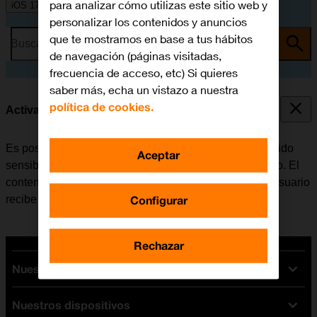
para analizar cómo utilizas este sitio web y
iOS 17
personalizar los contenidos y anuncios
que te mostramos en base a tus hábitos
Busca por problema o tema
de navegación (páginas visitadas,
frecuencia de acceso, etc) Si quieres
saber más, echa un vistazo a nuestra
política de cookies.
Activar o desactivar el aviso de contenido sensible
Es posible configurar el móvil para que registre contenido
Aceptar
sensible de fotografías y vídeos recibidos en el teléfono. El
contenido de la fotografía o el vídeo sale borroso y el usuario
Configurar
recibe una advertencia antes de optar por verlo.
Rechazar
Nuestras tarifas
Nuestros dispositivos
Tarifas Orange