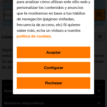
para analizar cómo utilizas este sitio web y
iOS 16.0
personalizar los contenidos y anuncios
que te mostramos en base a tus hábitos
Busca por problema o tema
de navegación (páginas visitadas,
frecuencia de acceso, etc) Si quieres
saber más, echa un vistazo a nuestra
política de cookies.
Cómo ahorrar batería
Algunas funciones del móvil consumen mucha batería,
Aceptar
reduciendo así la autonomía del teléfono considerablemente.
Se puede reducir el consumo de energía, activando el modo
Configurar
de ahorro de batería.
Rechazar
Nuestras tarifas
Nuestros dispositivos
Tarifas Orange