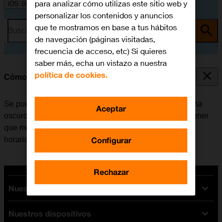
para analizar cómo utilizas este sitio web y
iOS 16.0
personalizar los contenidos y anuncios
que te mostramos en base a tus hábitos
Busca por problema o tema
de navegación (páginas visitadas,
frecuencia de acceso, etc) Si quieres
saber más, echa un vistazo a nuestra
política de cookies.
Cómo utilizar la función de Modo Oscuro
Se puede configurar el móvil para que cambie a un tema
Aceptar
oscuro y así poder utilizarlo en un entorno oscuro sin tener
que molestar a los demás. Además es posible crear un
Configurar
horario de cambio de tema en momentos diferentes.
Rechazar
Nuestras tarifas
Nuestros dispositivos
Tarifas Orange