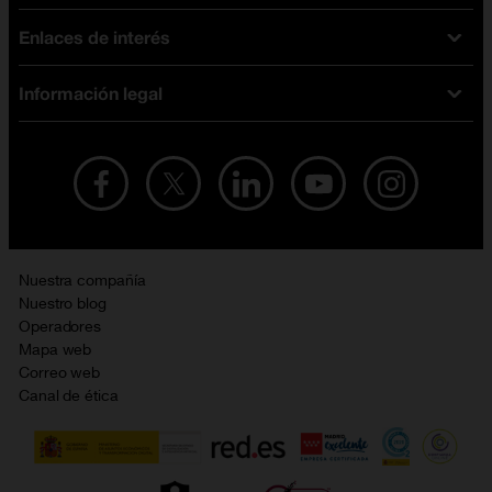
Tarifas fibra y móvil
Enlaces de interés
Ofertas en móviles
Tarifas móviles
iPhone
Tarifas internet y fibra
Información legal
Test de velocidad
PlayStation 5
Tarifas de tarjeta prepago
Buscador de tiendas
Móviles Samsung
Tarifas datos ilimitados
Aviso legal
Live Shopping
Ofertas en tablets
Recarga de saldo
Condiciones legales
Orange Seguros
Ofertas en Smart TV
Ofertas y promociones Orange
Promociones Vigentes
English site
Contrata por teléfono con Orange
Precios vigentes
Metaverso
Nuestra compañía
No + publi
Evitar fraudes por WhatsApp
Nuestro blog
Resolución de litigios en línea
Opiniones Orange
Operadores
Política de cookies
Mapa web
Correo web
Política de privacidad
Canal de ética
Calidad de servicio
Gestionar UTIQ