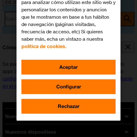
para analizar cómo utilizas este sitio web y
iOS 16.0
personalizar los contenidos y anuncios
que te mostramos en base a tus hábitos
Busca por problema o tema
de navegación (páginas visitadas,
frecuencia de acceso, etc) Si quieres
saber más, echa un vistazo a nuestra
política de cookies.
Cómo instalar apps de App Store
Se pueden añadir nuevas funciones al móvil, instalando
Aceptar
apps de App Store. Antes de instalar apps, es necesario
configurar el móvil para internet
y
activar la Cuenta de Apple
Configurar
en el móvil
.
Rechazar
Nuestras tarifas
Nuestros dispositivos
Tarifas Orange