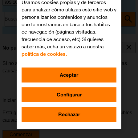
Usamos cookies propias y de terceros
iOS 16.0
para analizar cómo utilizas este sitio web y
personalizar los contenidos y anuncios
Busca por problema o tema
que te mostramos en base a tus hábitos
de navegación (páginas visitadas,
frecuencia de acceso, etc) Si quieres
saber más, echa un vistazo a nuestra
No puedo enviar ni recibir SMS
política de cookies.
Si no se puede enviar ni recibir SMS, puede haber varias
causas posibles al problema.
Aceptar
Configurar
Iniciar la guía para solucionar tu problema
Esta guía te va a conducir a través de una serie de posibles
Rechazar
causas y soluciones al problema.
Comenzar