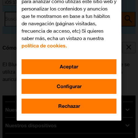
para analizar cómo utilizas este sitio web y
iOS 17
personalizar los contenidos y anuncios
que te mostramos en base a tus hábitos
Busca por problema o tema
de navegación (páginas visitadas,
frecuencia de acceso, etc) Si quieres
saber más, echa un vistazo a nuestra
política de cookies.
Cómo vincular un dispositivo Bluetooth al móvil
El Bluetooth es una forma de conexión inalámbrica que se
Aceptar
utiliza para establecer conexión con, por ejemplo, unos
auriculares inalámbricos o un teclado.
Configurar
Rechazar
Nuestras tarifas
Nuestros dispositivos
Tarifas Orange
Tarifas fibra y móvil