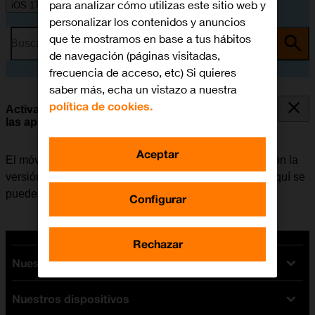
para analizar cómo utilizas este sitio web y
iOS 17
personalizar los contenidos y anuncios
que te mostramos en base a tus hábitos
Busca por problema o tema
de navegación (páginas visitadas,
frecuencia de acceso, etc) Si quieres
saber más, echa un vistazo a nuestra
política de cookies.
Activar o desactivar la actualización automática de
las apps
Aceptar
El móvil tiene la opción de poder actualizar las apps con la
versión más reciente de forma automática o manual. Aquí se
puede consultar
cómo instalar una app
.
Configurar
Rechazar
Nuestras tarifas
Nuestros dispositivos
Tarifas Orange