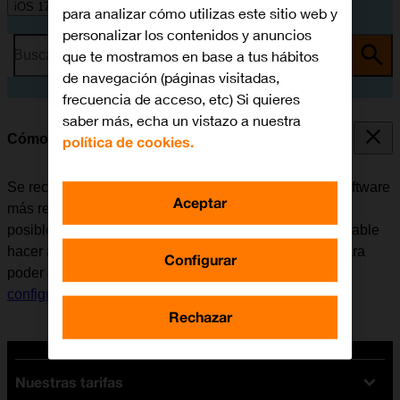
iOS 17
para analizar cómo utilizas este sitio web y
personalizar los contenidos y anuncios
que te mostramos en base a tus hábitos
Busca por problema o tema
de navegación (páginas visitadas,
frecuencia de acceso, etc) Si quieres
saber más, echa un vistazo a nuestra
Cómo actualizar el software del móvil
política de cookies.
Se recomienda actualizar el móvil con la versión de software
Aceptar
más reciente ya que el fabricante suele ir corrigiendo
posibles errores de versiones anteriores. Es recomendable
hacer antes una copia de seguridad de la memoria. Para
Configurar
poder actualizar el software del móvil, es necesario
configurar el móvil para internet
.
Rechazar
Nuestras tarifas