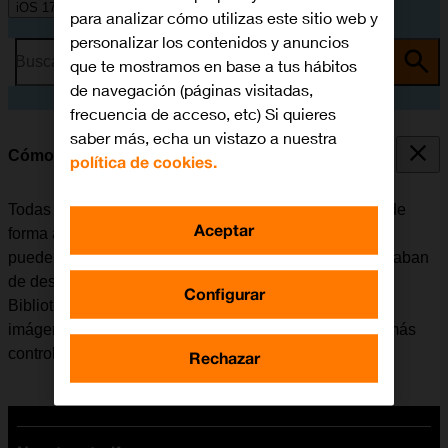
iOS 17
para analizar cómo utilizas este sitio web y
personalizar los contenidos y anuncios
Busca por problema o tema
que te mostramos en base a tus hábitos
de navegación (páginas visitadas,
frecuencia de acceso, etc) Si quieres
saber más, echa un vistazo a nuestra
Cómo utilizar la Biblioteca de Apps
política de cookies.
Todas las apps del móvil se organizan por categorías de
Aceptar
forma automática en la Biblioteca de Apps. El móvil se
puede configurar para que muestre las apps que se acaban
de descargar tanto en la pantalla de inicio como en la
Configurar
Biblioteca de Apps además de adaptar el número de
imágenes de la pantalla de inicio para tener las apps más
controladas.
Rechazar