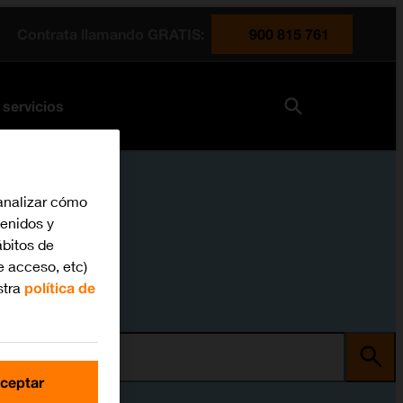
Contrata llamando GRATIS:
900 815 761
 servicios
analizar cómo
tenidos y
bitos de
e acceso, etc)
stra
política de
ma
ceptar