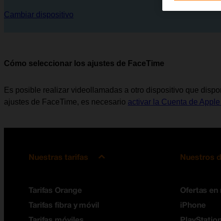
Cambiar dispositivo
Cómo seleccionar los ajustes de FaceTime
Es posible realizar videollamadas a otro dispositivo que disp
ajustes de FaceTime, es necesario
activar la Cuenta de Apple
Nuestras tarifas
Nuestros d
Tarifas Orange
Ofertas en
Tarifas fibra y móvil
iPhone
Tarifas móviles
PlayStation