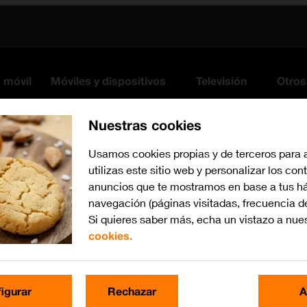
s móvil
Móviles y dispositivos
Televisión
Otros
Nuestras cookies
Usamos cookies propias y de terceros para 
utilizas este sitio web y personalizar los con
anuncios que te mostramos en base a tus há
navegación (páginas visitadas, frecuencia d
Si quieres saber más, echa un vistazo a nue
cookies.
iOS 17
Busca por problema o te
igurar
Rechazar
A