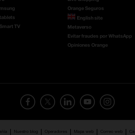
amsung
Orange Seguros
tablets
English site
 Smart TV
Metaverso
Evitar fraudes por WhatsApp
Opiniones Orange
añía
Nuestro blog
Operadores
Mapa web
Correo web
Ca