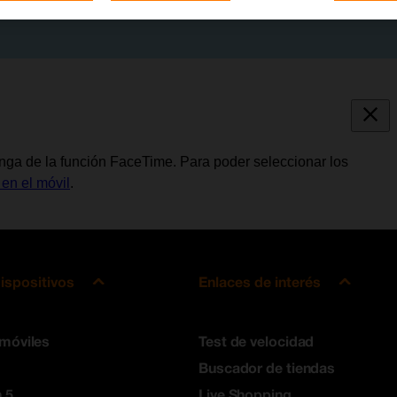
onga de la función FaceTime. Para poder seleccionar los
 en el móvil
.
ispositivos
Enlaces de interés
 móviles
Test de velocidad
Buscador de tiendas
 5
Live Shopping