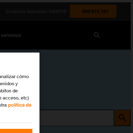
Contrata llamando GRATIS:
900 815 761
 servicios
analizar cómo
tenidos y
bitos de
e acceso, etc)
stra
política de
ma