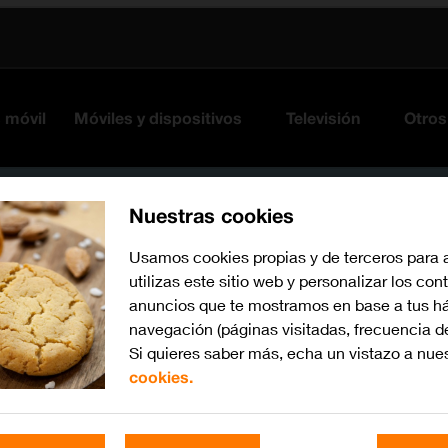
s móvil
Móviles y dispositivos
Televisión
Otros
Nuestras cookies
Usamos cookies propias y de terceros para 
utilizas este sitio web y personalizar los con
anuncios que te mostramos en base a tus há
navegación (páginas visitadas, frecuencia d
Si quieres saber más, echa un vistazo a nue
cookies.
iOS 17
Busca por problema o te