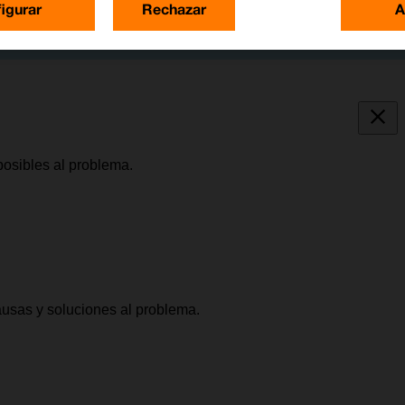
igurar
Rechazar
A
posibles al problema.
causas y soluciones al problema.