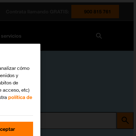
Contrata llamando GRATIS:
900 815 761
 servicios
analizar cómo
tenidos y
bitos de
e acceso, etc)
stra
política de
ma
ceptar