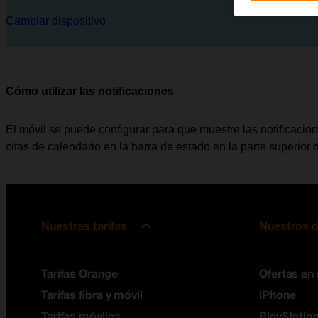
Cambiar dispositivo
Cómo utilizar las notificaciones
El móvil se puede configurar para que muestre las notificaci
citas de calendario en la barra de estado en la parte superior d
Nuestras tarifas
Nuestros d
Tarifas Orange
Ofertas en
Tarifas fibra y móvil
iPhone
Tarifas móviles
PlayStation