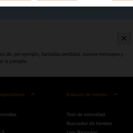
ones de, por ejemplo, llamadas perdidas, nuevos mensajes y
e la pantalla.
ispositivos
Enlaces de interés
 móviles
Test de velocidad
Buscador de tiendas
 5
Live Shopping