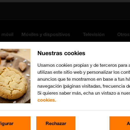
s móvil
Móviles y dispositivos
Televisión
Otros
Nuestras cookies
Usamos cookies propias y de terceros para 
utilizas este sitio web y personalizar los con
anuncios que te mostramos en base a tus há
navegación (páginas visitadas, frecuencia d
Si quieres saber más, echa un vistazo a nue
cookies.
iOS 16.0
Busca por problema o te
igurar
Rechazar
A