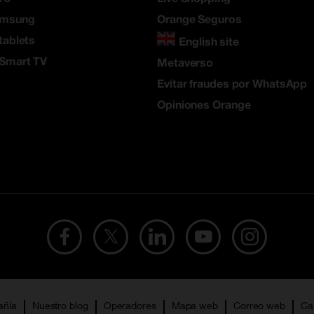
amsung
Orange Seguros
tablets
English site
 Smart TV
Metaverso
Evitar fraudes por WhatsApp
Opiniones Orange
añía
Nuestro blog
Operadores
Mapa web
Correo web
Ca