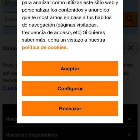
para analizar cómo utilizas este sitio web y
iOS 16.0
personalizar los contenidos y anuncios
que te mostramos en base a tus hábitos
Busca por problema o tema
de navegación (páginas visitadas,
frecuencia de acceso, etc) Si quieres
saber más, echa un vistazo a nuestra
política de cookies.
Cómo instalar Google Maps
Para poder utilizar Google Maps, es necesario instalar esta
Aceptar
aplicación en el móvil. Antes de instalar Google Maps, es
necesario
configurar el móvil para internet
y
activar la
Configurar
Cuenta de Apple en el móvil
.
Rechazar
Nuestras tarifas
Nuestros dispositivos
Tarifas Orange