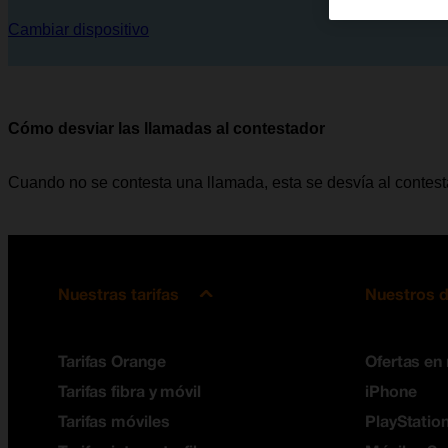
Cambiar dispositivo
Cómo desviar las llamadas al contestador
Cuando no se contesta una llamada, esta se desvía al contes
Nuestras tarifas
Nuestros d
Tarifas Orange
Ofertas en
Tarifas fibra y móvil
iPhone
Tarifas móviles
PlayStation