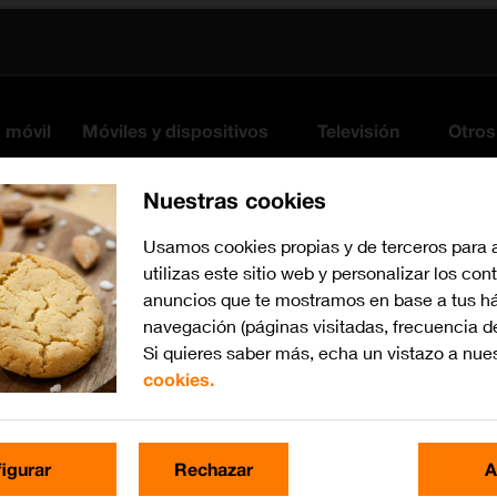
s móvil
Móviles y dispositivos
Televisión
Otros
Nuestras cookies
Usamos cookies propias y de terceros para 
utilizas este sitio web y personalizar los con
anuncios que te mostramos en base a tus há
navegación (páginas visitadas, frecuencia d
Si quieres saber más, echa un vistazo a nue
cookies.
iOS 16.0
Busca por problema o te
igurar
Rechazar
A