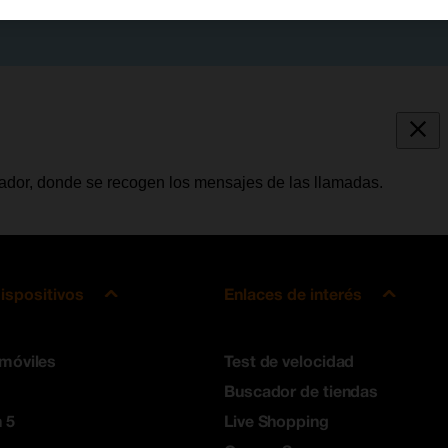
tador, donde se recogen los mensajes de las llamadas.
ispositivos
Enlaces de interés
 móviles
Test de velocidad
Buscador de tiendas
 5
Live Shopping