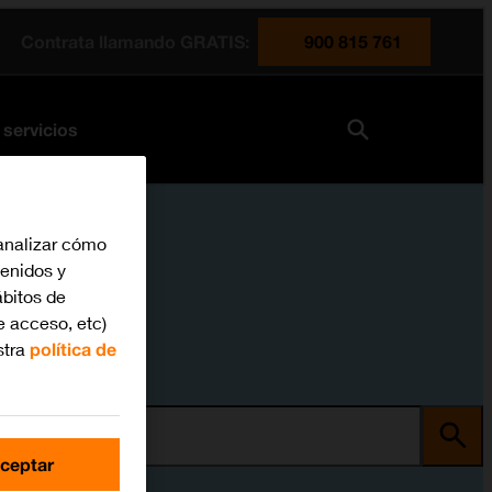
Contrata llamando GRATIS:
900 815 761
 servicios
analizar cómo
tenidos y
bitos de
e acceso, etc)
stra
política de
ma
ceptar