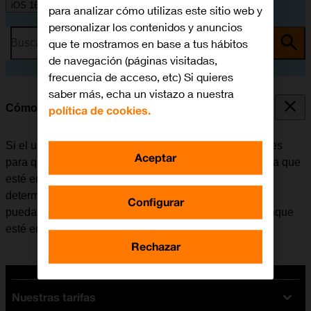
iOS 16.0
para analizar cómo utilizas este sitio web y
personalizar los contenidos y anuncios
que te mostramos en base a tus hábitos
Busca por problema o tema
de navegación (páginas visitadas,
frecuencia de acceso, etc) Si quieres
saber más, echa un vistazo a nuestra
Cómo utilizar la función de "No molestar"
política de cookies.
Si el usuario no desea recibir mensajes ni notificaciones
Aceptar
para que no le molesten, puede configurar el móvil para que
esté en modo silencioso durante un período de tiempo
determinado. Además, existe la opción de que el móvil
Configurar
pueda recibir llamadas de determinados contactos aunque
esté en modo silencioso.
Rechazar
Nuestras tarifas