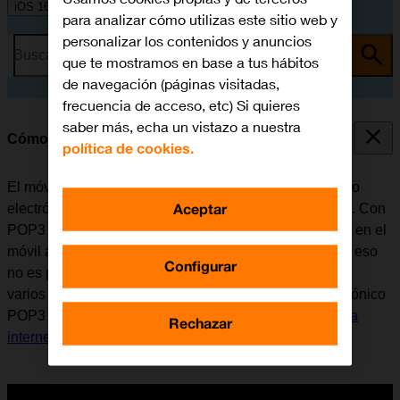
iOS 16.0
para analizar cómo utilizas este sitio web y
personalizar los contenidos y anuncios
Busca por problema o tema
que te mostramos en base a tus hábitos
de navegación (páginas visitadas,
frecuencia de acceso, etc) Si quieres
saber más, echa un vistazo a nuestra
Cómo configurar el correo electrónico POP3
política de cookies.
El móvil se puede configurar para enviar y recibir correo
Aceptar
electrónico desde varias cuentas de correo electrónico. Con
POP3 se descarga el correo electrónico de forma local en el
móvil al mismo tiempo que se elimina del servidor. Por eso
Configurar
no es posible tener acceso al correo electrónico desde
varios dispositivos. Antes de configurar el correo electrónico
POP3 en el móvil, es necesario
configurar el móvil para
Rechazar
internet
.