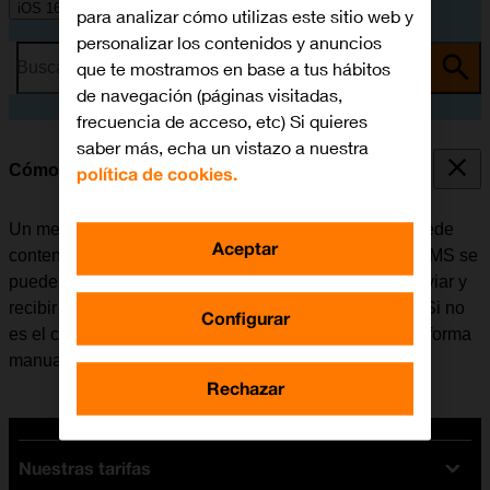
iOS 16.0
para analizar cómo utilizas este sitio web y
personalizar los contenidos y anuncios
que te mostramos en base a tus hábitos
Busca por problema o tema
de navegación (páginas visitadas,
frecuencia de acceso, etc) Si quieres
saber más, echa un vistazo a nuestra
Cómo configurar el móvil para MMS
política de cookies.
Un mensaje multimedia (MMS) es un mensaje que puede
Aceptar
contener imágenes y otros archivos multimedia. Los MMS se
pueden enviar a otros teléfonos móviles. Se puede enviar y
recibir MMS una vez se haya insertado la tarjeta SIM. Si no
Configurar
es el caso, se puede configurar el móvil para MMS de forma
manual.
Rechazar
Nuestras tarifas