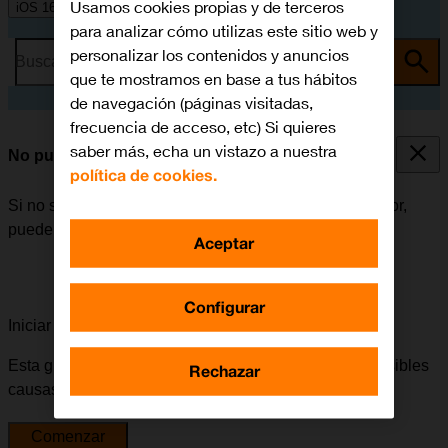
Usamos cookies propias y de terceros
iOS 16.0
para analizar cómo utilizas este sitio web y
personalizar los contenidos y anuncios
Busca por problema o tema
que te mostramos en base a tus hábitos
de navegación (páginas visitadas,
frecuencia de acceso, etc) Si quieres
saber más, echa un vistazo a nuestra
No puedo escuchar los mensajes del contestador
política de cookies.
Si no se pueden escuchar los mensajes del contestador,
puede haber varias causas posibles al problema.
Aceptar
Configurar
Iniciar la guía para solucionar tu problema
Esta guía te va a conducir a través de una serie de posibles
Rechazar
causas y soluciones al problema.
Comenzar