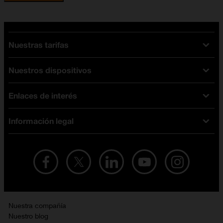
Nuestras tarifas
Nuestros dispositivos
Tarifas Orange
Tarifas fibra y móvil
Enlaces de interés
Ofertas en móviles
Tarifas móviles
iPhone
Tarifas internet y fibra
Información legal
Test de velocidad
PlayStation 5
Tarifas de tarjeta prepago
Buscador de tiendas
Móviles Samsung
Tarifas datos ilimitados
Aviso legal
Live Shopping
Ofertas en tablets
Recarga de saldo
Condiciones legales
Orange Seguros
Ofertas en Smart TV
Ofertas y promociones Orange
Promociones Vigentes
English site
Contrata por teléfono con Orange
Precios vigentes
Metaverso
Nuestra compañía
No + publi
Evitar fraudes por WhatsApp
Nuestro blog
Resolución de litigios en línea