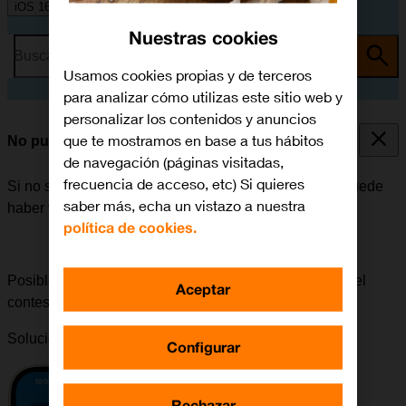
iOS 16.0
Nuestras cookies
Busca por problema o tema
Usamos cookies propias y de terceros
para analizar cómo utilizas este sitio web y
personalizar los contenidos y anuncios
que te mostramos en base a tus hábitos
No puedo recibir mensajes en mi contestador
de navegación (páginas visitadas,
frecuencia de acceso, etc) Si quieres
Si no se pueden recibir mensajes en el contestador, puede
saber más, echa un vistazo a nuestra
haber varias causas posibles al problema.
política de cookies.
Posible causa 3 de 3:
Para poder recibir mensajes en el
Aceptar
contestador, el contestador tiene que estar activado.
Solución:
Cómo activar el contestador
.
Configurar
Rechazar