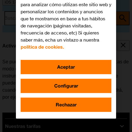
iOS 17
para analizar cómo utilizas este sitio web y
personalizar los contenidos y anuncios
que te mostramos en base a tus hábitos
Busca por problema o tema
de navegación (páginas visitadas,
frecuencia de acceso, etc) Si quieres
saber más, echa un vistazo a nuestra
Activar o desactivar el modo de avión
política de cookies.
Se pueden interrumpir todas las conexiones inalámbricas de
Aceptar
modo que el móvil no interfiere, por ejemplo, con los
instrumentos de un avión o el equipo de un hospital. Se
pueden seguir utilizando algunas funciones del móvil
Configurar
cuando el modo de avión está activado, pero no se podrá,
por ejemplo, enviar mensajes ni realizar llamadas.
Rechazar
Nuestras tarifas