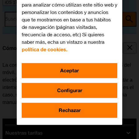
iOS 17
para analizar cómo utilizas este sitio web y
personalizar los contenidos y anuncios
que te mostramos en base a tus hábitos
Busca por problema o tema
de navegación (páginas visitadas,
frecuencia de acceso, etc) Si quieres
saber más, echa un vistazo a nuestra
Cómo configurar el móvil para internet
política de cookies.
La conexión de internet se utiliza en muchas funciones del
Aceptar
móvil, por ejemplo, al usar el navegador, recibir correo
electrónico, instalar apps, etc. El móvil se puede conectar a
internet una vez se haya insertado la tarjeta SIM. Si no es el
Configurar
caso, se puede configurar el móvil para internet de forma
manual.
Rechazar
Nuestras tarifas