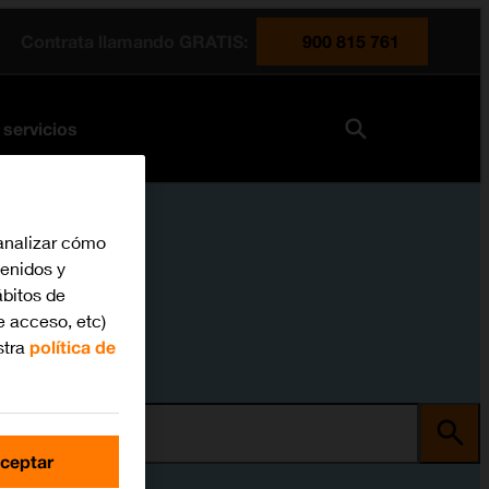
Contrata llamando GRATIS:
900 815 761
 servicios
analizar cómo
tenidos y
bitos de
e acceso, etc)
stra
política de
ma
ceptar