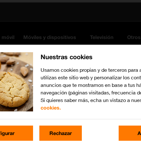
s móvil
Móviles y dispositivos
Televisión
Otros
Nuestras cookies
Usamos cookies propias y de terceros para 
utilizas este sitio web y personalizar los con
anuncios que te mostramos en base a tus há
navegación (páginas visitadas, frecuencia d
Si quieres saber más, echa un vistazo a nue
cookies.
iOS 17
Busca por problema o te
igurar
Rechazar
A