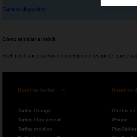
Cambiar dispositivo
Cómo reiniciar el móvil
Si el móvil funciona muy lentamente o no responde, puede ayud
Nuestras tarifas
Nuestros d
Tarifas Orange
Ofertas en
Tarifas fibra y móvil
iPhone
Tarifas móviles
PlayStation