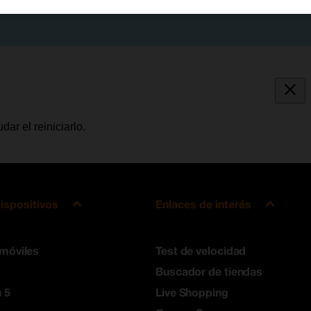
ar el reiniciarlo.
ispositivos
Enlaces de interés
 móviles
Test de velocidad
Buscador de tiendas
 5
Live Shopping