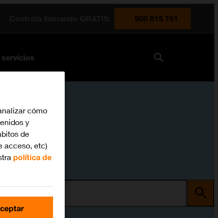
Contrata llamando GRATIS:
900 815 761
 servicios
analizar cómo
tenidos y
bitos de
e acceso, etc)
stra
política de
ma
ceptar