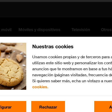
s móvil
Móviles y dispositivos
Televisión
Otros
Nuestras cookies
Usamos cookies propias y de terceros para 
utilizas este sitio web y personalizar los con
anuncios que te mostramos en base a tus há
navegación (páginas visitadas, frecuencia d
Si quieres saber más, echa un vistazo a nue
ano
cookies.
iOS 17
Busca por problema o te
igurar
Rechazar
A