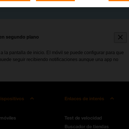
s en segundo plano
la pantalla de inicio. El móvil se puede configurar para que
 puede seguir recibiendo notificaciones aunque una app no
ispositivos
Enlaces de interés
 móviles
Test de velocidad
Buscador de tiendas