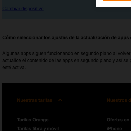
Cambiar dispositivo
Cómo seleccionar los ajustes de la actualización de app
Algunas apps siguen funcionando en segundo plano al volver a 
actualice el contenido de las apps en segundo plano y así se
esté activa.
Nuestras tarifas
Nuestros d
Tarifas Orange
Ofertas en
Tarifas fibra y móvil
iPhone