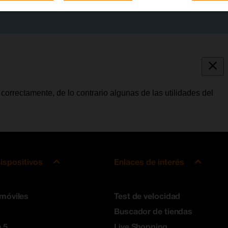
correctamente, de lo contrario algunas de las utilidades del
ispositivos
Enlaces de interés
 móviles
Test de velocidad
Buscador de tiendas
 5
Live Shopping