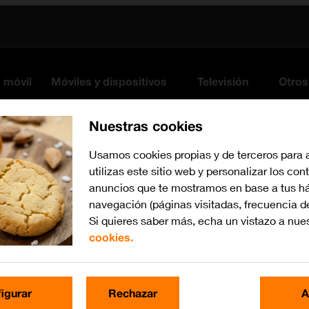
s móvil
Móviles y dispositivos
Televisión
Otros
Nuestras cookies
Usamos cookies propias y de terceros para 
utilizas este sitio web y personalizar los con
anuncios que te mostramos en base a tus há
navegación (páginas visitadas, frecuencia d
Si quieres saber más, echa un vistazo a nue
cookies.
iOS 17
Busca por problema o te
igurar
Rechazar
A