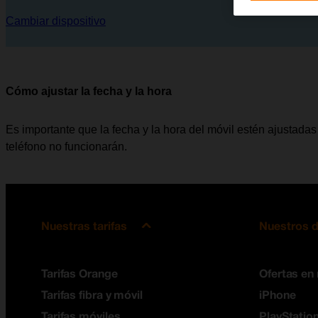
Cambiar dispositivo
Cómo ajustar la fecha y la hora
Es importante que la fecha y la hora del móvil estén ajustadas 
teléfono no funcionarán.
Nuestras tarifas
Nuestros d
Tarifas Orange
Ofertas en
Tarifas fibra y móvil
iPhone
Tarifas móviles
PlayStation