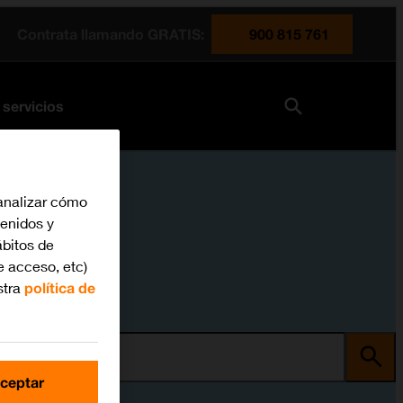
Contrata llamando GRATIS:
900 815 761
 servicios
analizar cómo
tenidos y
bitos de
e acceso, etc)
stra
política de
ma
ceptar