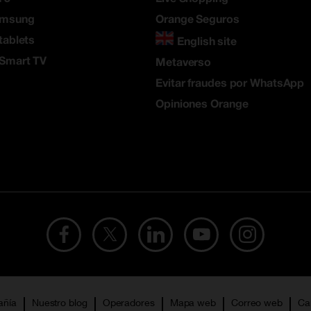
amsung
Orange Seguros
tablets
English site
 Smart TV
Metaverso
Evitar fraudes por WhatsApp
Opiniones Orange
añía
Nuestro blog
Operadores
Mapa web
Correo web
Ca