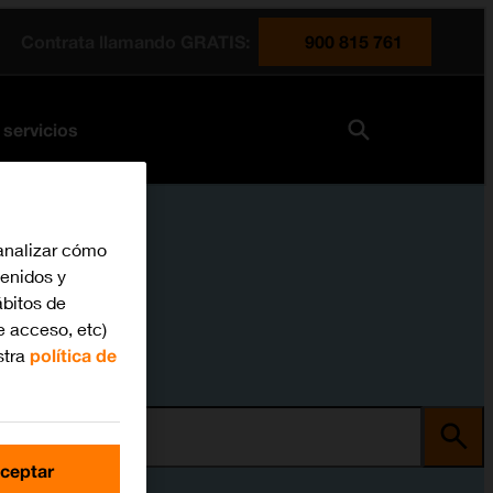
Contrata llamando GRATIS:
900 815 761
 servicios
analizar cómo
tenidos y
bitos de
e acceso, etc)
stra
política de
ma
ceptar