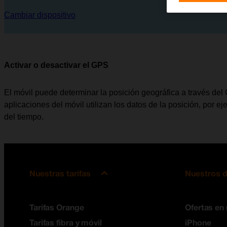
Cambiar dispositivo
Activar o desactivar el GPS
El móvil puede determinar la posición geográfica a través de
aplicaciones del móvil utilizan los datos de la posición, por e
del tiempo.
Nuestras tarifas
Nuestros d
Tarifas Orange
Ofertas en
Tarifas fibra y móvil
iPhone