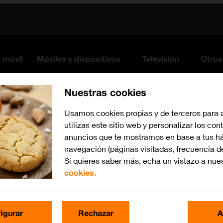
s móvil
Móviles y dispositivos
Televisión
Otros
Nuestras cookies
Usamos cookies propias y de terceros para 
utilizas este sitio web y personalizar los con
anuncios que te mostramos en base a tus há
navegación (páginas visitadas, frecuencia d
Si quieres saber más, echa un vistazo a nue
cookies.
iOS 17
Busca por problema o te
igurar
Rechazar
A