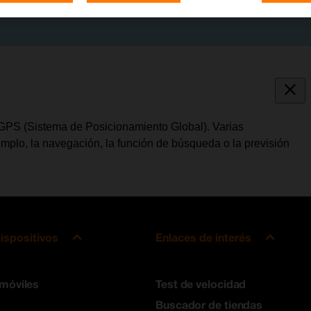
l GPS (Sistema de Posicionamiento Global). Varias
jemplo, la navegación, la función de búsqueda o la previsión
ispositivos
Enlaces de interés
 móviles
Test de velocidad
Buscador de tiendas