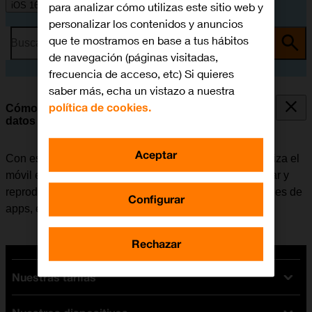
para analizar cómo utilizas este sitio web y
iOS 16.0
personalizar los contenidos y anuncios
que te mostramos en base a tus hábitos
Busca por problema o tema
de navegación (páginas visitadas,
frecuencia de acceso, etc) Si quieres
saber más, echa un vistazo a nuestra
política de cookies.
Cómo seleccionar los ajustes del consumo de
datos
Aceptar
Con esta función se puede controlar cuántos datos utiliza el
móvil en diferentes funciones, por ejemplo, al descargar y
reproducir contenido en la mejor calidad, actualizaciones de
Configurar
apps, etc.
Rechazar
Nuestras tarifas