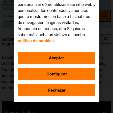
iOS 16.0
para analizar cómo utilizas este sitio web y
personalizar los contenidos y anuncios
Busca por problema o tema
que te mostramos en base a tus hábitos
de navegación (páginas visitadas,
frecuencia de acceso, etc) Si quieres
saber más, echa un vistazo a nuestra
Activar o desactivar el uso del código de
política de cookies.
seguridad
Aceptar
El código de seguridad evita que otras personas puedan
acceder al contenido del móvil (fotografías, mensajes, etc.).
Cuando el uso del código de seguridad está activado, se
Configurar
tiene que introducir cada vez que se enciende el móvil y
cuando no ha sido utilizado durante un período de tiempo
determinado.
Rechazar
Nuestras tarifas