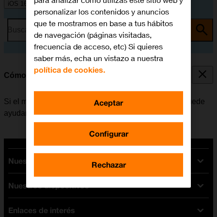
para analizar cómo utilizas este sitio web y
iOS 16.0
personalizar los contenidos y anuncios
que te mostramos en base a tus hábitos
Busca por problema o tema
de navegación (páginas visitadas,
frecuencia de acceso, etc) Si quieres
saber más, echa un vistazo a nuestra
política de cookies.
Cómo reiniciar el móvil
Si el móvil funciona muy lentamente o no responde, puede
Aceptar
ayudar el reiniciarlo.
Configurar
Nuestras tarifas
Rechazar
Nuestros dispositivos
Tarifas Orange
Tarifas fibra y móvil
Enlaces de interés
Ofertas en móviles
Tarifas móviles