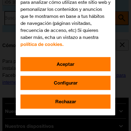
para analizar cómo utilizas este sitio web y
iOS 16.0
personalizar los contenidos y anuncios
que te mostramos en base a tus hábitos
Busca por problema o tema
de navegación (páginas visitadas,
frecuencia de acceso, etc) Si quieres
saber más, echa un vistazo a nuestra
política de cookies.
Cómo instalar Facebook Messenger
Para poder utilizar Facebook Messenger, es necesario
Aceptar
instalar esta aplicación en el móvil. Antes de instalar
Facebook Messenger, es necesario
configurar el móvil para
Configurar
internet
y
activar la Cuenta de Apple en el móvil
.
Rechazar
Nuestras tarifas
Nuestros dispositivos
Tarifas Orange