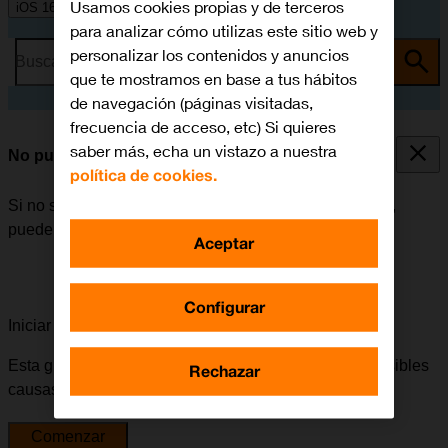
Usamos cookies propias y de terceros
iOS 16.0
para analizar cómo utilizas este sitio web y
personalizar los contenidos y anuncios
Busca por problema o tema
que te mostramos en base a tus hábitos
de navegación (páginas visitadas,
frecuencia de acceso, etc) Si quieres
saber más, echa un vistazo a nuestra
No puedo iniciar mi móvil
política de cookies.
Si no se puede iniciar el móvil después de encenderlo,
puede haber varias causas al problema.
Aceptar
Configurar
Iniciar la guía para solucionar tu problema
Esta guía te va a conducir a través de una serie de posibles
Rechazar
causas y soluciones al problema.
Comenzar