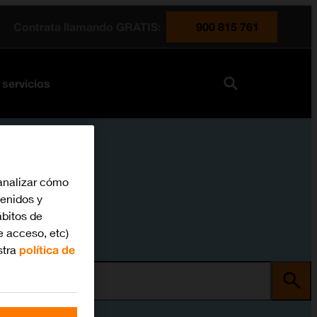
Contrata llamando GRATIS:
900 815 761
 servicios
analizar cómo
tenidos y
bitos de
e acceso, etc)
stra
política de
ma