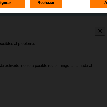
igurar
Rechazar
A
posibles al problema.
tá activado, no será posible recibir ninguna llamada al