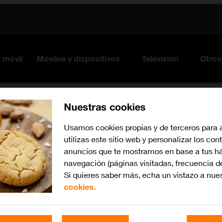
s móvil
Móviles y dispositivos
Televisión
Otros
Nuestras cookies
Usamos cookies propias y de terceros para 
utilizas este sitio web y personalizar los con
anuncios que te mostramos en base a tus há
navegación (páginas visitadas, frecuencia d
Si quieres saber más, echa un vistazo a nue
cookies.
iOS 16.0
Busca por problema o te