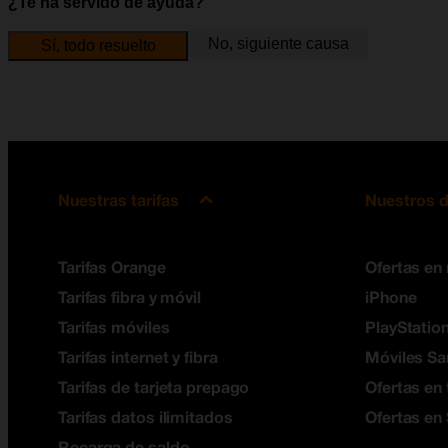
¿Te ha servido de ayuda?
No, siguiente causa
Sí, todo resuelto
Nuestras tarifas
Nuestros d
Tarifas Orange
Ofertas en
Tarifas fibra y móvil
iPhone
Tarifas móviles
PlayStation
Tarifas internet y fibra
Móviles S
Tarifas de tarjeta prepago
Ofertas en 
Tarifas datos ilimitados
Ofertas en
Recarga de saldo