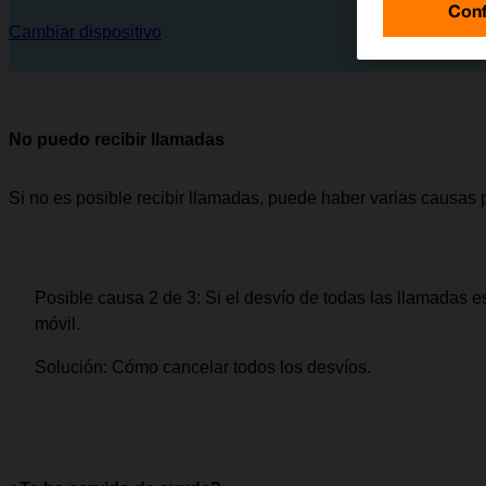
Conf
Cambiar dispositivo
No puedo recibir llamadas
Si no es posible recibir llamadas, puede haber varias causas 
Posible causa 2 de 3:
Si el desvío de todas las llamadas es
móvil.
Solución:
Cómo cancelar todos los desvíos.