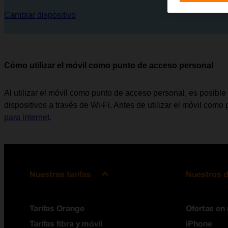
Cambiar dispositivo
Cómo utilizar el móvil como punto de acceso personal
Al utilizar el móvil como punto de acceso personal, es posible 
dispositivos a través de Wi-Fi. Antes de utilizar el móvil com
para internet
.
Nuestras tarifas
Nuestros d
Tarifas Orange
Ofertas en
Tarifas fibra y móvil
iPhone