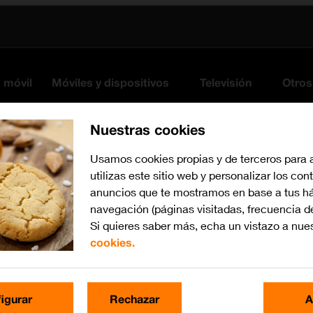
s móvil
Móviles y dispositivos
Televisión
Otros
Nuestras cookies
Usamos cookies propias y de terceros para 
utilizas este sitio web y personalizar los con
anuncios que te mostramos en base a tus há
navegación (páginas visitadas, frecuencia d
Si quieres saber más, echa un vistazo a nue
cookies.
iOS 17
Busca por problema o te
igurar
Rechazar
A