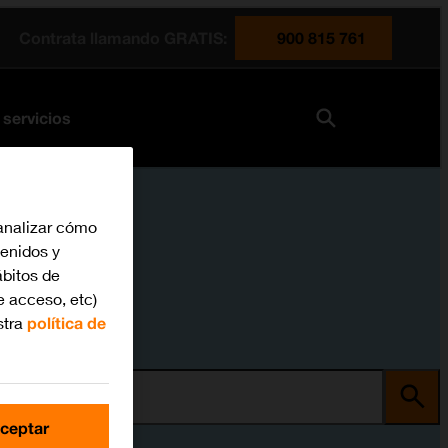
Contrata llamando GRATIS:
900 815 761
 servicios
analizar cómo
tenidos y
bitos de
e acceso, etc)
stra
política de
ma
ceptar