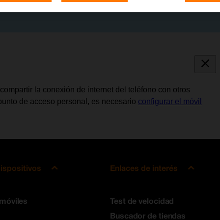
compartir la conexión de internet del teléfono con otros
o punto de acceso personal, es necesario
configurar el móvil
ispositivos
Enlaces de interés
 móviles
Test de velocidad
Buscador de tiendas