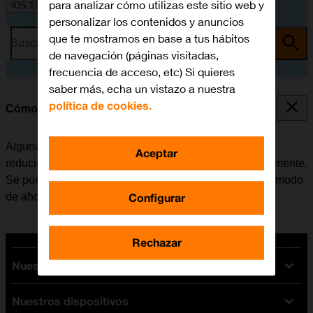
para analizar cómo utilizas este sitio web y
iOS 17
personalizar los contenidos y anuncios
que te mostramos en base a tus hábitos
Busca por problema o tema
de navegación (páginas visitadas,
frecuencia de acceso, etc) Si quieres
saber más, echa un vistazo a nuestra
política de cookies.
Cómo ahorrar batería
Algunas funciones del móvil consumen mucha batería,
Aceptar
reduciendo así la autonomía del teléfono considerablemente.
Se puede reducir el consumo de energía, activando el modo
Configurar
de ahorro de batería.
Rechazar
Nuestras tarifas
Nuestros dispositivos
Tarifas Orange