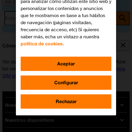
para analizar cómo utilizas este sitio web y
iOS 17
personalizar los contenidos y anuncios
que te mostramos en base a tus hábitos
Busca por problema o tema
de navegación (páginas visitadas,
frecuencia de acceso, etc) Si quieres
saber más, echa un vistazo a nuestra
política de cookies.
Cómo encender y apagar el móvil
Ver aquí cómo encender y apagar el móvil. Antes de utilizar
Aceptar
los servicios de la red móvil, es necesario
insertar la tarjeta
SIM en el móvil
.
Configurar
Rechazar
Nuestras tarifas
Nuestros dispositivos
Tarifas Orange
Tarifas fibra y móvil