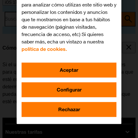
iOS 17
para analizar cómo utilizas este sitio web y
personalizar los contenidos y anuncios
que te mostramos en base a tus hábitos
Busca por problema o tema
de navegación (páginas visitadas,
frecuencia de acceso, etc) Si quieres
saber más, echa un vistazo a nuestra
Cómo utilizar la función de "No molestar"
política de cookies.
Si el usuario no desea recibir mensajes ni notificaciones
Aceptar
para que no le molesten, puede configurar el móvil para que
esté en modo silencioso durante un período de tiempo
determinado. Además, existe la opción de que el móvil
Configurar
pueda recibir llamadas de determinados contactos aunque
esté en modo silencioso.
Rechazar
Nuestras tarifas