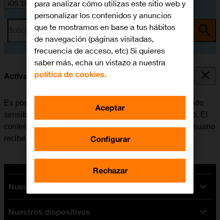
para analizar cómo utilizas este sitio web y
iOS 17
personalizar los contenidos y anuncios
que te mostramos en base a tus hábitos
Busca por problema o tema
de navegación (páginas visitadas,
frecuencia de acceso, etc) Si quieres
saber más, echa un vistazo a nuestra
política de cookies.
Activar o desactivar el aviso de contenido sensible
Es posible configurar el móvil para que registre contenido
Aceptar
sensible de fotografías y vídeos recibidos en el teléfono. El
contenido de la fotografía o el vídeo sale borroso y el usuario
Configurar
recibe una advertencia antes de optar por verlo.
Rechazar
Nuestras tarifas
Nuestros dispositivos
Tarifas Orange