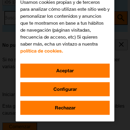
Usamos cookies propias y de terceros
iOS 17
para analizar cómo utilizas este sitio web y
personalizar los contenidos y anuncios
Busca por problema o tema
que te mostramos en base a tus hábitos
de navegación (páginas visitadas,
frecuencia de acceso, etc) Si quieres
saber más, echa un vistazo a nuestra
No puedo instalar una app
política de cookies.
Si no se puede instalar una app en el móvil, puede haber
varias causas posibles al problema.
Aceptar
Configurar
Iniciar la guía para solucionar tu problema
Esta guía te va a conducir a través de una serie de posibles
Rechazar
causas y soluciones al problema.
Comenzar