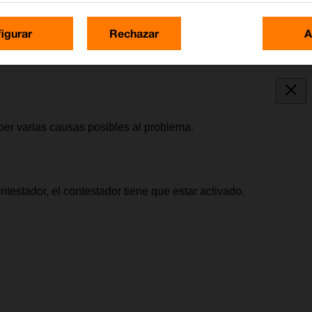
igurar
Rechazar
A
ber varias causas posibles al problema.
testador, el contestador tiene que estar activado.