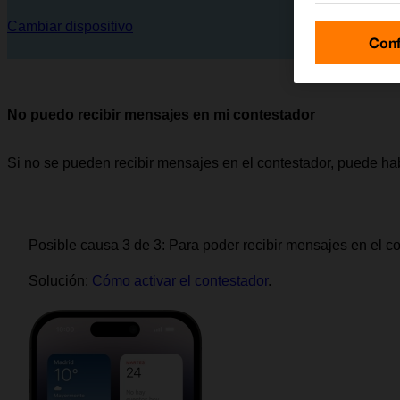
Cambiar dispositivo
Conf
No puedo recibir mensajes en mi contestador
Si no se pueden recibir mensajes en el contestador, puede ha
Posible causa 3 de 3:
Para poder recibir mensajes en el con
Solución:
Cómo activar el contestador
.